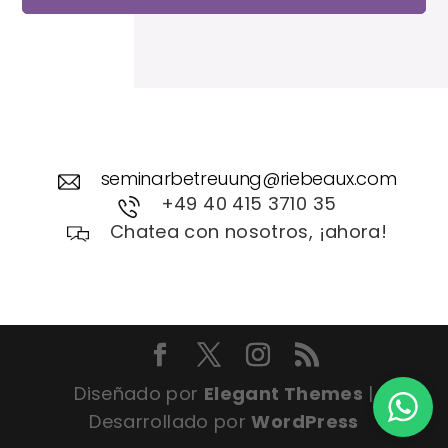
n
v
e
r
s
t
ä
n
seminarbetreuung@riebeaux.com
d
+49 40 415 3710 35
n
Chatea con nosotros, ¡ahora!
i
s
Diseñado por
Elegant Themes
|
Desarrollado por
WordPress