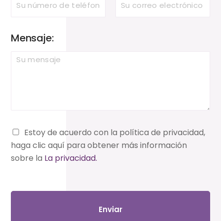
Mensaje:
D
Estoy de acuerdo con la política de privacidad,
S
haga clic aquí para obtener más información
G
sobre la
La privacidad.
V
O
-
E
Enviar
i