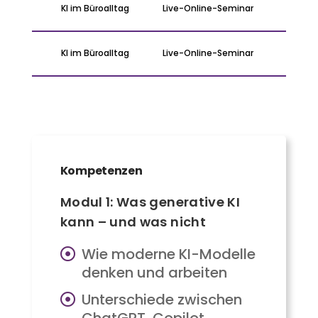
KI im Büroalltag
Live-Online-Seminar
On
KI im Büroalltag
Live-Online-Seminar
On
Kompetenzen
Modul 1: Was generative KI
kann – und was nicht
Wie moderne KI-Modelle
denken und arbeiten
Unterschiede zwischen
ChatGPT, Copilot,