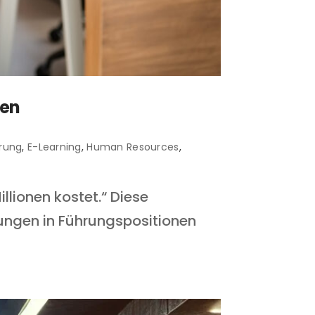
gen
erung
,
E-Learning
,
Human Resources
,
llionen kostet.“ Diese
zungen in Führungspositionen