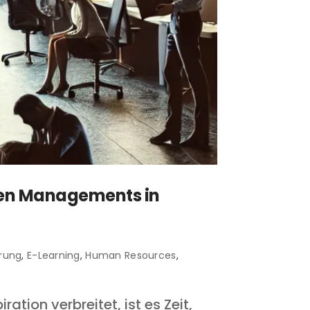
chen Managements in
erung
,
E-Learning
,
Human Resources
,
ion verbreitet, ist es Zeit,