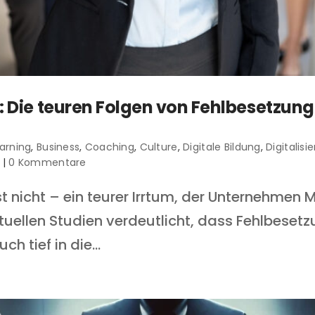
: Die teuren Folgen von Fehlbesetzun
arning
,
Business
,
Coaching
,
Culture
,
Digitale Bildung
,
Digitalisi
|
0 Kommentare
 nicht – ein teurer Irrtum, der Unternehmen Mi
tuellen Studien verdeutlicht, dass Fehlbeset
h tief in die...