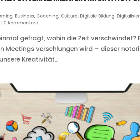
arning
,
Business
,
Coaching
,
Culture
,
Digitale Bildung
,
Digitalisi
|
0 Kommentare
einmal gefragt, wohin die Zeit verschwindet? E
n Meetings verschlungen wird – dieser notoris
nsere Kreativität...