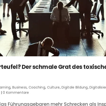
rteufel? Der schmale Grat des toxis
arning
,
Business
,
Coaching
,
Culture
,
Digitale Bildung
,
Digitalisi
|
0 Kommentare
s Führungsgebaren mehr Schrecken als Inspirat